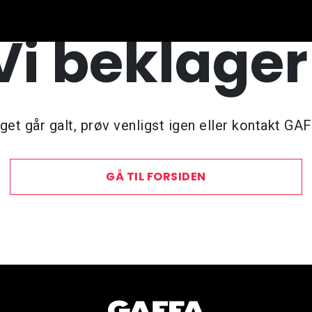
Vi beklager
et går galt, prøv venligst igen eller kontakt GA
GÅ TIL FORSIDEN