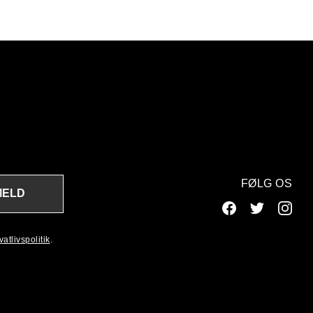
FØLG OS
MELD
atlivspolitik
.