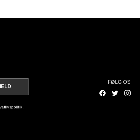
FØLG OS
MELD
atlivspolitik
.