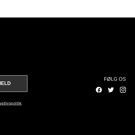
FØLG OS
MELD
atlivspolitik
.