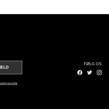
FØLG OS
MELD
atlivspolitik
.