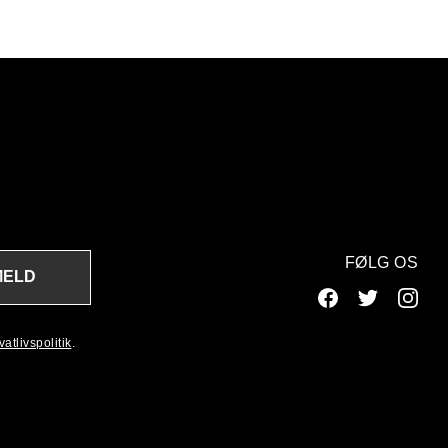
FØLG OS
MELD
atlivspolitik
.