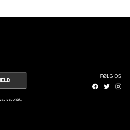
FØLG OS
MELD
atlivspolitik
.