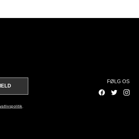
FØLG OS
MELD
atlivspolitik
.