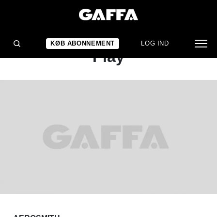
KONCERTANMELDELSE
Aerosmith: Just Push
KØB ABONNEMENT
LOG IND
Play