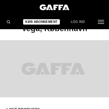
KONCERTANMELDELSE
Lost Prophets: Lille
KØB ABONNEMENT
LOG IND
Vega, København