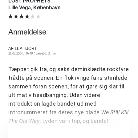
LOST PROPHETS
Lille Vega, København
Anmeldelse
AF LEA HJORT
26.02.2004 / 16:49 /
Læsetid: 3 min
Tæppet gik fra, og seks deminklædte rockfyre
trådte på scenen. En flok ivrige fans stimlede
sammen foran scenen, for at gøre sig klar til
ultimativ headbanging. Uden videre
introduktion lagde bandet ud med
intronummeret fra deres nye plade
We Still Kill
The Old Way
. Lyden var i top, og bandet