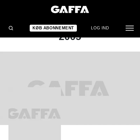
ALBUMANMELDELSE
KarriereKanonen: KK-
KØB ABONNEMENT
LOG IND
2005