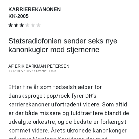
KARRIEREKANONEN
KK-2005
Statsradiofonien sender seks nye
kanonkugler mod stjernerne
AF ERIK BARKMAN PETERSEN
13.12.2005 / 00:22 /
Læsetid: 1 min
Efter fire år som fødselshjælper for
dansksproget pop/rock fyrer DR’s
karrierekanoner ufortrødent videre. Som altid
er der både missere og fuldtræffere blandt de
udvalgte orkestre, og de bedste er forlængst
kommet videre. Årets ukronede kanonkonger