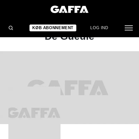
ALBUMANMELDELSE
Tiken Jah Fakoly: Coup
KØB ABONNEMENT
LOG IND
De Gueule