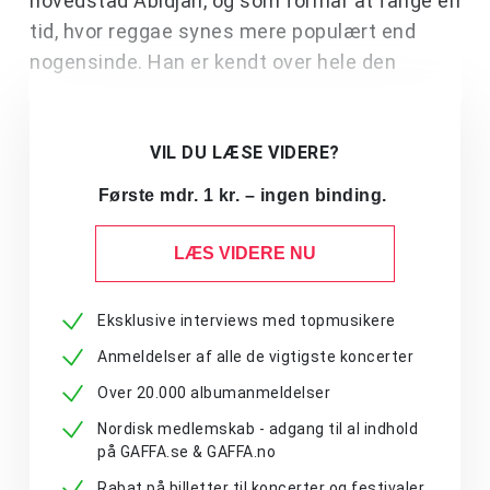
hovedstad Abidjan, og som formår at fange en
tid, hvor reggae synes mere populært end
nogensinde. Han er kendt over hele den
VIL DU LÆSE VIDERE?
Første mdr. 1 kr. – ingen binding.
LÆS VIDERE NU
Eksklusive interviews med topmusikere
Anmeldelser af alle de vigtigste koncerter
Over 20.000 albumanmeldelser
Nordisk medlemskab - adgang til al indhold
på GAFFA.se & GAFFA.no
Rabat på billetter til koncerter og festivaler