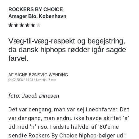
ROCKERS BY CHOICE
Amager Bio, København
Væg-til-væg-respekt og begejstring,
da dansk hiphops rødder igår sagde
farvel.
AF SIGNE BØNSVIG WEHDING
04.02.2006 / 14:03 /
Læsetid: 3 min
foto: Jacob Dinesen
Det var dengang, man var sej i neonfarver. Det
var dengang, man endnu ikke havde skiftet "s"
ud med "h" i so. I sidste halvdel af '80'erne
sendte Rockers By Choice hiphop-bølger ud i