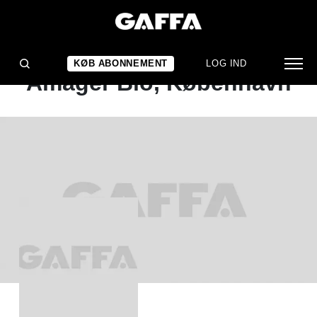
ALBUMANMELDELSE
Rockers By Choice:
KØB ABONNEMENT
LOG IND
Amager Bio, København