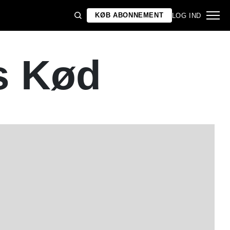
KØB ABONNEMENT
LOG IND
s Kød