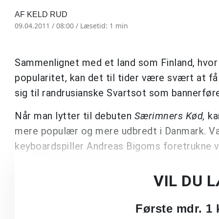
AF KELD RUD
09.04.2011 / 08:00 /
Læsetid: 1 min
Sammenlignet med et land som Finland, hvor 
popularitet, kan det til tider være svært at f
sig til randrusianske Svartsot som bannerfør
Når man lytter til debuten
Særimners Kød,
kan
mere populær og mere udbredt i Danmark. Vani
keyboardspiller Andreas Bigoms foretrukne 
VIL DU 
Første mdr. 1 