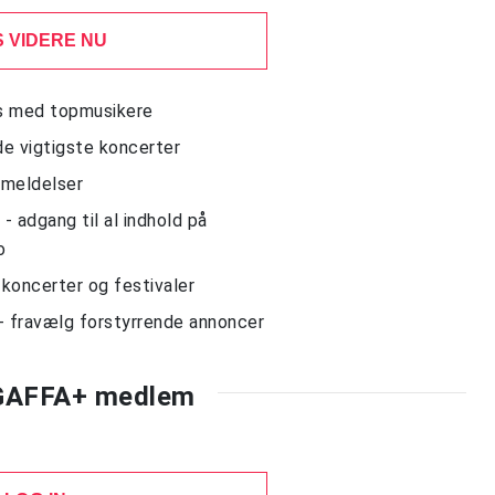
 VIDERE NU
ws med topmusikere
de vigtigste koncerter
nmeldelser
 adgang til al indhold på
o
l koncerter og festivaler
- fravælg forstyrrende annoncer
 GAFFA+ medlem