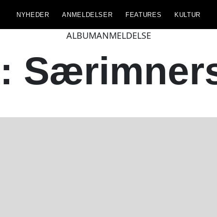
NYHEDER
ANMELDELSER
FEATURES
KULTUR
ALBUMANMELDELSE
r: Særimner