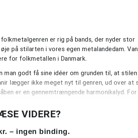
folkmetalgenren er rig på bands, der nyder stor
å øje på stilarten i vores egen metalandedam. Vani
ere for folkmetallen i Danmark.
 man godt få sine idéer om grunden til, at stilen
r lægger ikke meget nyt til genren, ud over at 
våben er en gennemtrængende harmonikalyd. For
LÆSE VIDERE?
kr. – ingen binding.