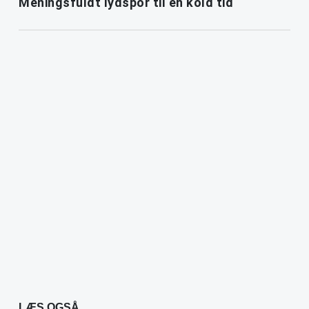
Meningsfuldt lydspor til en kold tid
LÆS OGSÅ