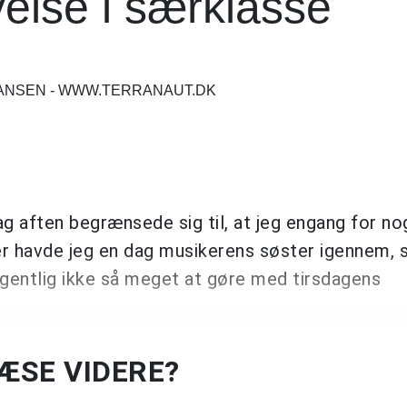
else i særklasse
 HANSEN - WWW.TERRANAUT.DK
g aften begrænsede sig til, at jeg engang for no
r havde jeg en dag musikerens søster igennem, 
 egentlig ikke så meget at gøre med tirsdagens
LÆSE VIDERE?