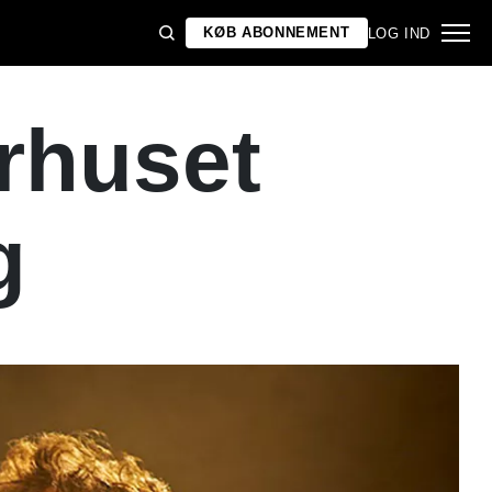
KØB ABONNEMENT
LOG IND
rhuset
g