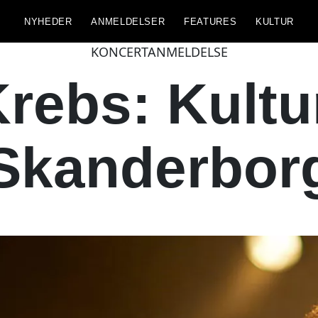
NYHEDER
ANMELDELSER
FEATURES
KULTUR
KONCERTANMELDELSE
Krebs: Kultu
Skanderbor