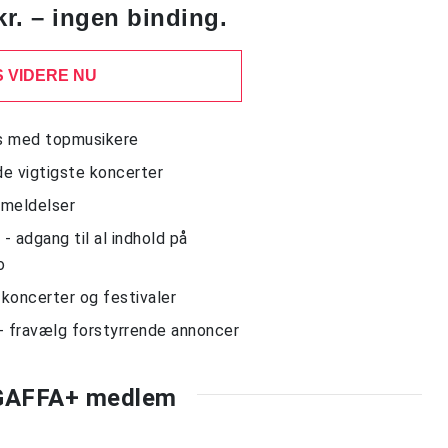
kr. – ingen binding.
 VIDERE NU
ws med topmusikere
de vigtigste koncerter
nmeldelser
 adgang til al indhold på
o
l koncerter og festivaler
- fravælg forstyrrende annoncer
 GAFFA+ medlem