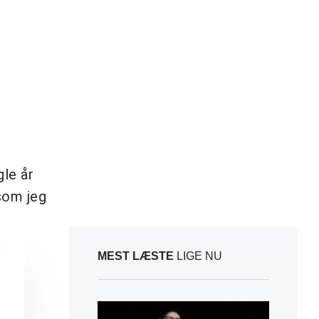
gle år
som jeg
MEST LÆSTE
LIGE NU