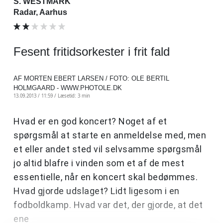
S. WESTMARK
Radar, Aarhus
Fesent fritidsorkester i frit fald
AF MORTEN EBERT LARSEN / FOTO: OLE BERTIL
HOLMGAARD - WWW.PHOTOLE.DK
13.09.2013 / 11:59 /
Læsetid: 3 min
Hvad er en god koncert? Noget af et
spørgsmål at starte en anmeldelse med, men
et eller andet sted vil selvsamme spørgsmål
jo altid blafre i vinden som et af de mest
essentielle, når en koncert skal bedømmes.
Hvad gjorde udslaget? Lidt ligesom i en
fodboldkamp. Hvad var det, der gjorde, at det
ene