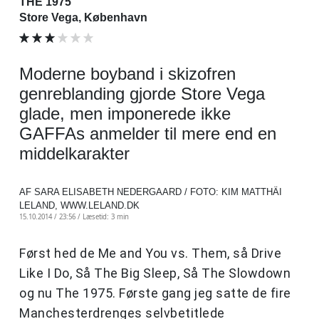
THE 1975
Store Vega, København
Moderne boyband i skizofren
genreblanding gjorde Store Vega
glade, men imponerede ikke
GAFFAs anmelder til mere end en
middelkarakter
AF SARA ELISABETH NEDERGAARD / FOTO: KIM MATTHÄI
LELAND, WWW.LELAND.DK
15.10.2014 / 23:56 /
Læsetid: 3 min
Først hed de Me and You vs. Them, så Drive
Like I Do, Så The Big Sleep, Så The Slowdown
og nu The 1975. Første gang jeg satte de fire
Manchesterdrenges selvbetitlede