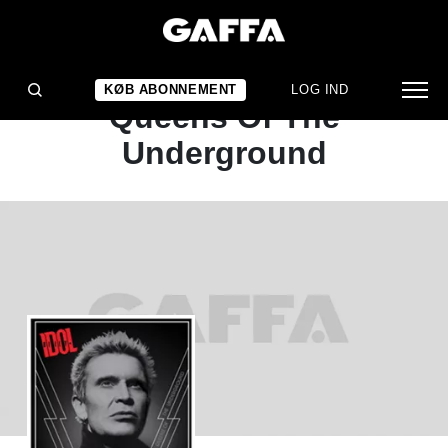
ALBUMANMELDELSE
Billy Idol: Kings And
KØB ABONNEMENT
LOG IND
Queens Of The
Underground