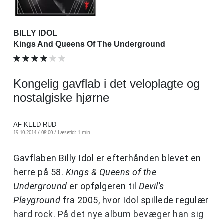
BILLY IDOL
Kings And Queens Of The Underground
Kongelig gavflab i det veloplagte og
nostalgiske hjørne
AF KELD RUD
19.10.2014 / 08:00 /
Læsetid: 1 min
Gavflaben Billy Idol er efterhånden blevet en
herre på 58.
Kings & Queens of the
Underground
er opfølgeren til
Devil's
Playground
fra 2005, hvor Idol spillede regulær
hard rock. På det nye album bevæger han sig