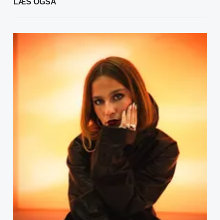
LÆS OGSÅ