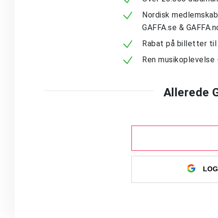
Nordisk medlemskab -
GAFFA.se & GAFFA.n
Rabat på billetter ti
Ren musikoplevelse 
Allerede
LOG