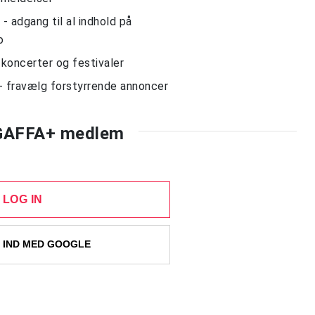
 adgang til al indhold på
o
l koncerter og festivaler
- fravælg forstyrrende annoncer
 GAFFA+ medlem
LOG IN
 IND MED GOOGLE