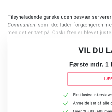
Tilsyneladende ganske uden besvær serverer
Communion
, som ikke lader forgængeren meg
men det er tæt på. Opskriften er blevet just
VIL DU 
Første mdr. 1 
LÆS
Eksklusive intervie
Anmeldelser af alle 
Over 20.000 albuma