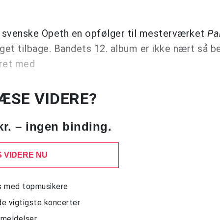
 svenske Opeth en opfølger til mesterværket
Pa
et tilbage. Bandets 12. album er ikke nært så b
eret med
LÆSE VIDERE?
kr. – ingen binding.
 VIDERE NU
ws med topmusikere
de vigtigste koncerter
nmeldelser