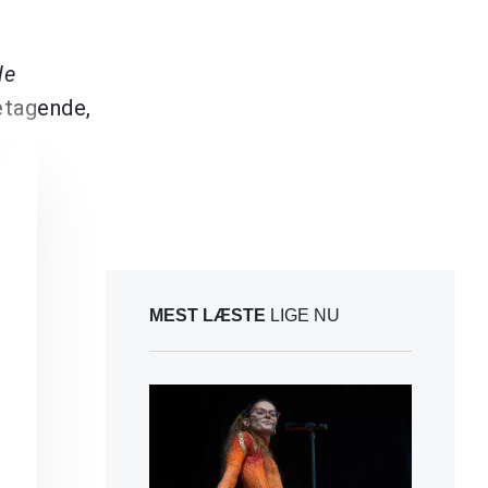
le
etagende,
MEST LÆSTE
LIGE NU