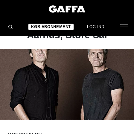
KONCERTANMELDELSE
KrebsFalch: Musikhuset
KØB ABONNEMENT
LOG IND
Aarhus, Store Sal