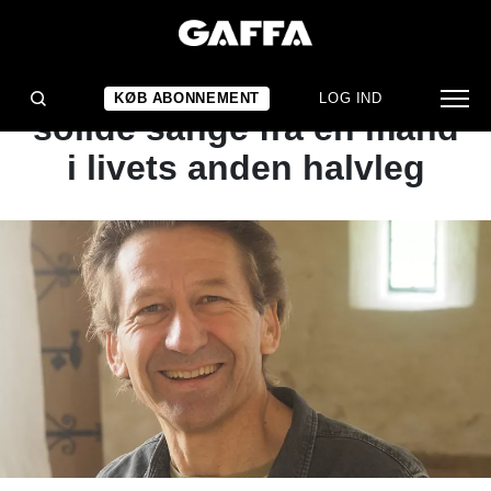
KONCERTANMELDELSE
Eftertænksomme og
KØB ABONNEMENT
LOG IND
solide sange fra en mand
i livets anden halvleg