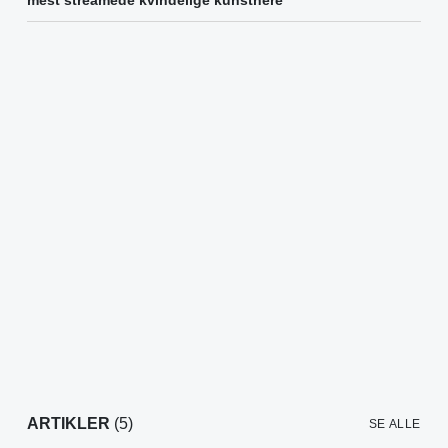
mest streamede kvindelige kunstnere
ARTIKLER
(5)
SE ALLE