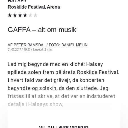
HALSEY
Roskilde Festival, Arena
GAFFA – alt om musik
AF PETER RAMSDAL / FOTO: DANIEL MELIN
01.07.2017 / 19:37 /
Læsetid: 2 min
Lad mig begynde med en kliché: Halsey
spillede solen frem på årets Roskilde Festival.
I hvert fald var det gråvejr, da koncerten
begyndte og solskin, da den sluttede. Jeg
fristes til at skrive, at det var en indstuderet
detalje i Halseys show,
VIL DU LÆSE VIDERE?