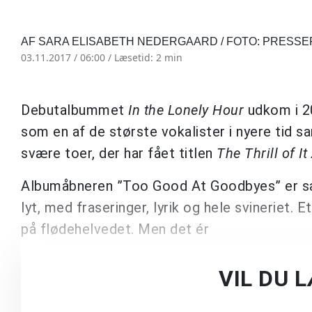
AF SARA ELISABETH NEDERGAARD / FOTO: PRESS
03.11.2017 / 06:00 /
Læsetid: 2 min
Debutalbummet
In the Lonely Hour
udkom i 2
som en af de største vokalister i nyere tid 
svære toer, der har fået titlen
The Thrill of It 
Albumåbneren ”Too Good At Goodbyes” er så
lyt, med fraseringer, lyrik og hele svineriet
på flødehelvedet. Men det ér
VIL DU 