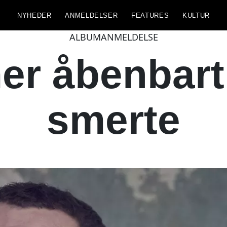
NYHEDER
ANMELDELSER
FEATURES
KULTUR
ALBUMANMELDELSE
mer åbenbart
smerte