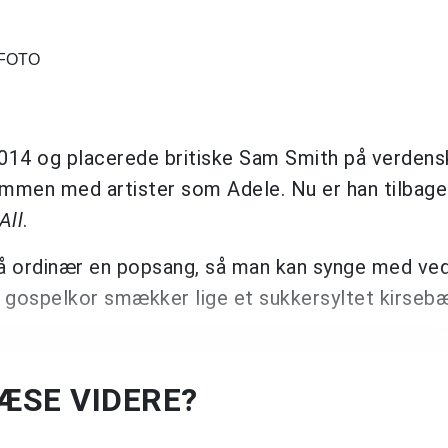
EFOTO
014 og placerede britiske Sam Smith på verdens
sammen med artister som Adele. Nu er han tilbag
All
.
 ordinær en popsang, så man kan synge med ved
. Et gospelkor smækker lige et sukkersyltet kirseb
LÆSE VIDERE?