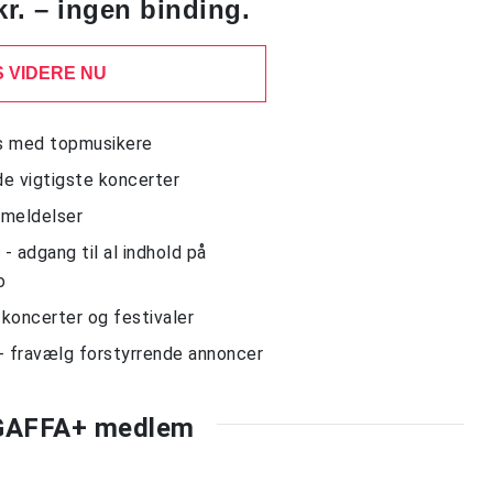
kr. – ingen binding.
 VIDERE NU
ws med topmusikere
de vigtigste koncerter
nmeldelser
 adgang til al indhold på
o
l koncerter og festivaler
- fravælg forstyrrende annoncer
 GAFFA+ medlem