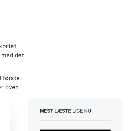
kortet
e med den
 første
ær oven
MEST LÆSTE
LIGE NU