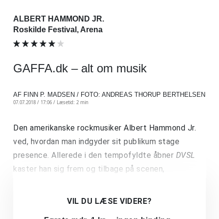
ALBERT HAMMOND JR.
Roskilde Festival, Arena
GAFFA.dk – alt om musik
AF FINN P. MADSEN / FOTO: ANDREAS THORUP BERTHELSEN
07.07.2018 / 17:06 /
Læsetid: 2 min
Den amerikanske rockmusiker Albert Hammond Jr.
ved, hvordan man indgyder sit publikum stage
presence. Allerede i den tempofyldte åbner
DVSL
kaster han sig frem og tilbage på scenen,
VIL DU LÆSE VIDERE?