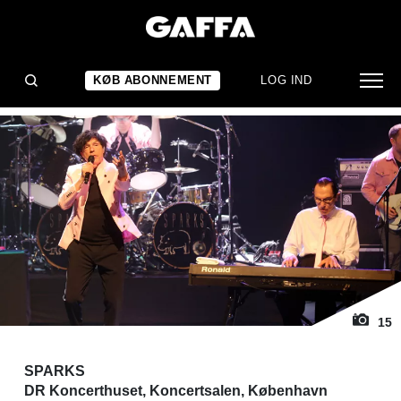
1
/ 15
KONCERTANMELDELSE
Aldeles forrygende
KØB ABONNEMENT
LOG IND
15
SPARKS
DR Koncerthuset, Koncertsalen, København