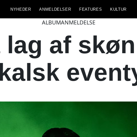
NYHEDER
ANMELDELSER
FEATURES
KULTUR
ALBUMANMELDELSE
 lag af skø
kalsk eventy