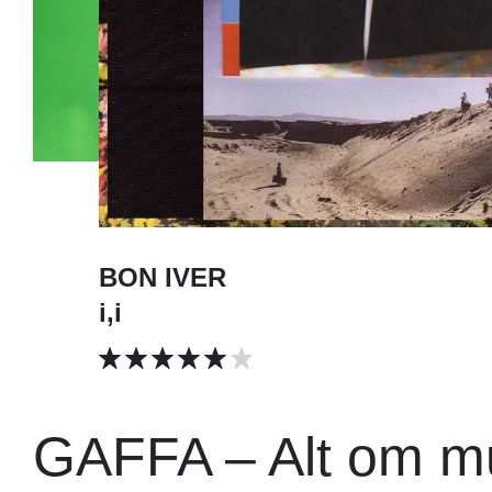
BON IVER
i,i
GAFFA – Alt om m