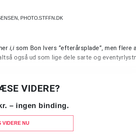
GENSEN, PHOTO.STFFN.DK
gner
i,i
som Bon Ivers ”efterårsplade”, men flere 
ltså også ud som lige dele sarte og eventyrlyst
LÆSE VIDERE?
kr. – ingen binding.
 VIDERE NU