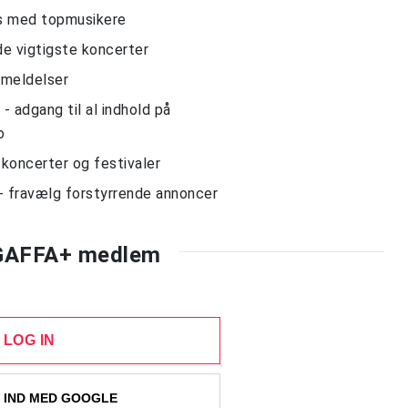
ws med topmusikere
de vigtigste koncerter
nmeldelser
 adgang til al indhold på
o
l koncerter og festivaler
- fravælg forstyrrende annoncer
 GAFFA+ medlem
LOG IN
 IND MED GOOGLE