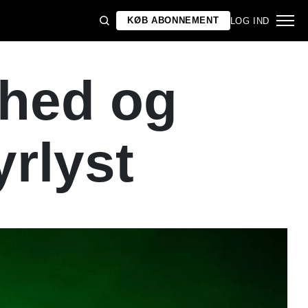
KØB ABONNEMENT
LOG IND
nhed og
rlyst