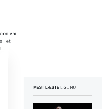
oon var
 i et
d
MEST LÆSTE
LIGE NU