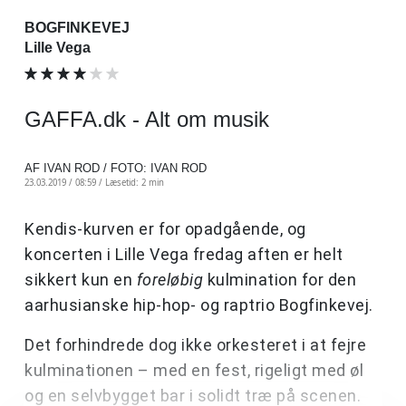
BOGFINKEVEJ
Lille Vega
GAFFA.dk - Alt om musik
AF IVAN ROD / FOTO: IVAN ROD
23.03.2019 / 08:59 /
Læsetid: 2 min
Kendis-kurven er for opadgående, og
koncerten i Lille Vega fredag aften er helt
sikkert kun en
foreløbig
kulmination for den
aarhusianske hip-hop- og raptrio Bogfinkevej.
Det forhindrede dog ikke orkesteret i at fejre
kulminationen – med en fest, rigeligt med øl
og en selvbygget bar i solidt træ på scenen.