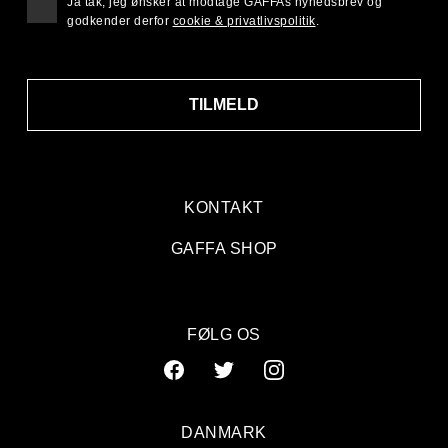
Ja tak, jeg ønsker at modtage GAFFAs nyhedsbrev og
godkender derfor
cookie & privatlivspolitik
.
TILMELD
KONTAKT
GAFFA SHOP
FØLG OS
DANMARK