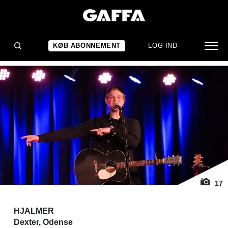
1
/ 17
KONCERTANMELDELSE
Hjertelige Hjalmer
KØB ABONNEMENT
LOG IND
17
HJALMER
Dexter, Odense