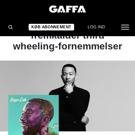
ALBUMANMELDELSE
Flødealbum, der
KØB ABONNEMENT
LOG IND
fremkalder third
wheeling-fornemmelser