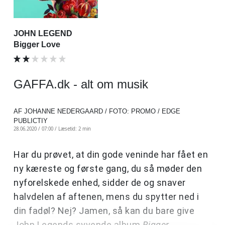
JOHN LEGEND
Bigger Love
GAFFA.dk - alt om musik
AF JOHANNE NEDERGAARD / FOTO: PROMO / EDGE
PUBLICTIY
28.06.2020 / 07:00 /
Læsetid: 2 min
Har du prøvet, at din gode veninde har fået en
ny kæreste og første gang, du så møder den
nyforelskede enhed, sidder de og snaver
halvdelen af aftenen, mens du spytter ned i
din fadøl? Nej? Jamen, så kan du bare give
John Legends syvende album
Bigger