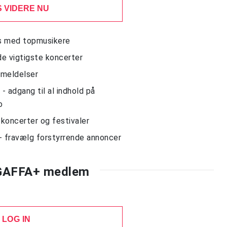
 VIDERE NU
ws med topmusikere
de vigtigste koncerter
nmeldelser
 adgang til al indhold på
o
l koncerter og festivaler
- fravælg forstyrrende annoncer
 GAFFA+ medlem
LOG IN