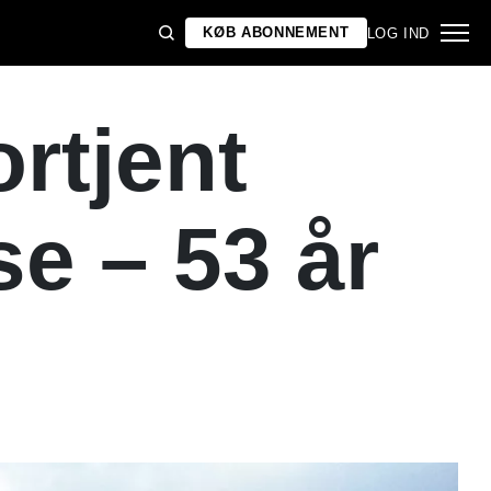
KØB ABONNEMENT
LOG IND
rtjent
e – 53 år