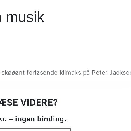
m musik
t skøøønt forløsende klimaks på Peter Jacks
LÆSE VIDERE?
kr. – ingen binding.