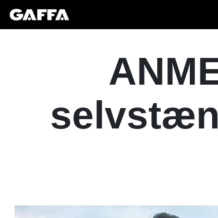
ANMEL
selvstæn