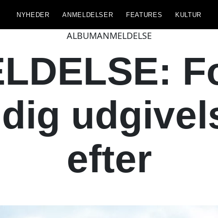
NYHEDER
ANMELDELSER
FEATURES
KULTUR
ALBUMANMELDELSE
DELSE: Fo
dig udgivels
efter