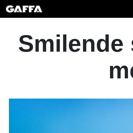
Smilende 
m