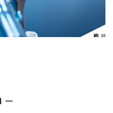
10
n –