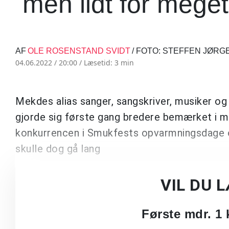
men lidt for meget
AF
OLE ROSENSTAND SVIDT
/ FOTO: STEFFEN JØR
04.06.2022 / 20:00 /
Læsetid: 3 min
Mekdes alias sanger, sangskriver, musiker og
gjorde sig første gang bredere bemærket i m
konkurrencen i Smukfests opvarmningsdage o
skulle dog gå lang
VIL DU 
Første mdr. 1 