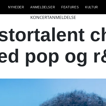
NYHEDER
ANMELDELSER
FEATURES
KULTUR
KONCERTANMELDELSE
stortalent 
ed pop og r