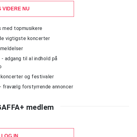
 VIDERE NU
ws med topmusikere
de vigtigste koncerter
nmeldelser
 adgang til al indhold på
o
l koncerter og festivaler
- fravælg forstyrrende annoncer
 GAFFA+ medlem
LOG IN