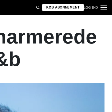
KØB ABONNEMENT
LOG IND
charmerede
&b