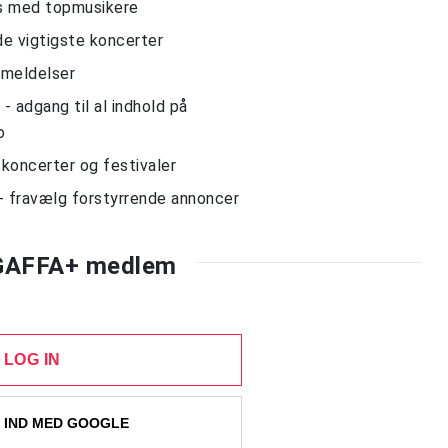
ws med topmusikere
de vigtigste koncerter
nmeldelser
 adgang til al indhold på
o
l koncerter og festivaler
- fravælg forstyrrende annoncer
 GAFFA+ medlem
LOG IN
 IND MED GOOGLE