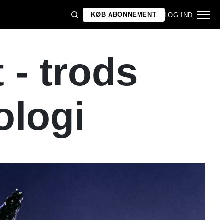
KØB ABONNEMENT
LOG IND
 - trods
ologi