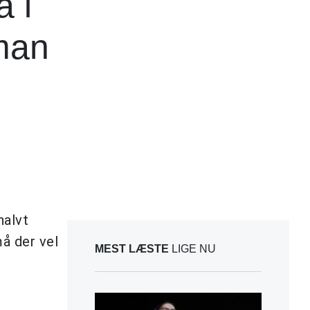
a i
 man
halvt
å der vel
MEST LÆSTE
LIGE NU