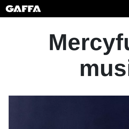
Mercyfu
musi