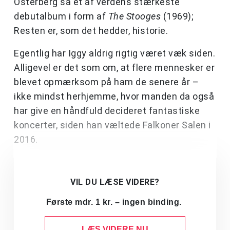
Osterberg så et af verdens stærkeste
debutalbum i form af
The Stooges
(1969);
Resten er, som det hedder, historie.
Egentlig har Iggy aldrig rigtig været væk siden.
Alligevel er det som om, at flere mennesker er
blevet opmærksom på ham de senere år –
ikke mindst herhjemme, hvor manden da også
har give en håndfuld decideret fantastiske
koncerter, siden han væltede Falkoner Salen i
2016.
VIL DU LÆSE VIDERE?
Første mdr. 1 kr. – ingen binding.
LÆS VIDERE NU