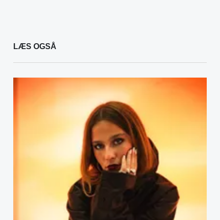
LÆS OGSÅ