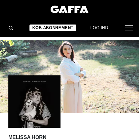
ALBUMANMELDELSE
Ni nuancer af fortrydelse
KØB ABONNEMENT
LOG IND
MELISSA HORN