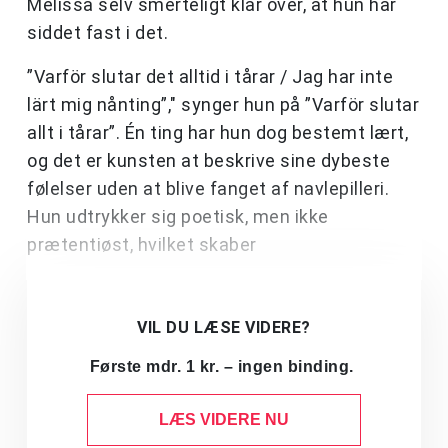
Melissa selv smerteligt klar over, at hun har
siddet fast i det.
”Varför slutar det alltid i tårar / Jag har inte
lärt mig nånting”," synger hun på ”Varför slutar
allt i tårar”. Én ting har hun dog bestemt lært,
og det er kunsten at beskrive sine dybeste
følelser uden at blive fanget af navlepilleri.
Hun udtrykker sig poetisk, men ikke
prætentiøst, hvilket skaber
VIL DU LÆSE VIDERE?
Første mdr. 1 kr. – ingen binding.
LÆS VIDERE NU