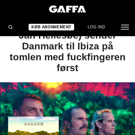
ALBUMANMELDELSE
Mindfuck-armadaen (og
KØB ABONNEMENT
LOG IND
Jan Hellesøe) sender
Danmark til Ibiza på
tomlen med fuckfingeren
først