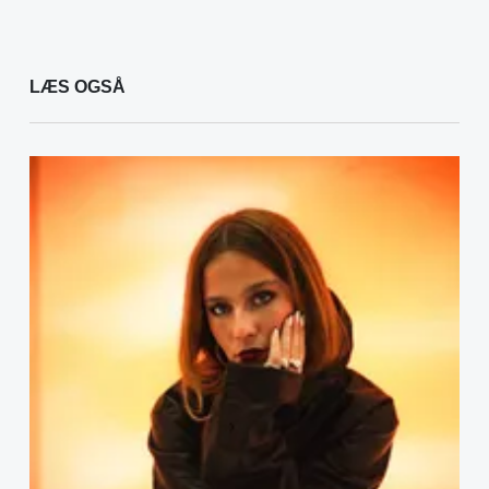
LÆS OGSÅ