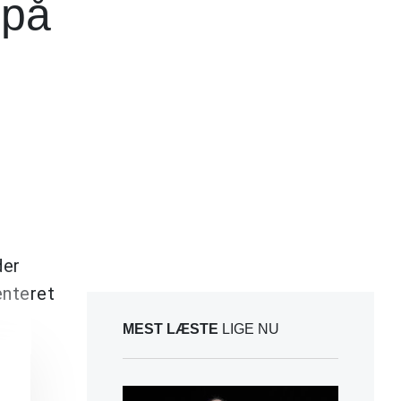
 på
der
enteret
MEST LÆSTE
LIGE NU