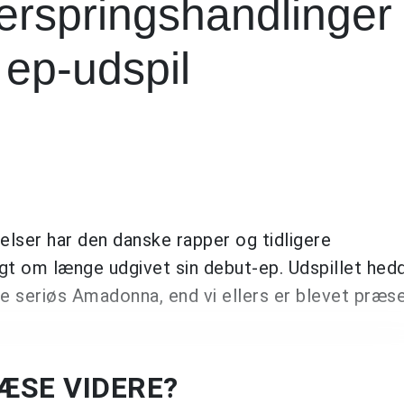
erspringshandlinger
 ep-udspil
elser har den danske rapper og tidligere
gt om længe udgivet sin debut-ep. Udspillet hed
 seriøs Amadonna, end vi ellers er blevet præs
LÆSE VIDERE?