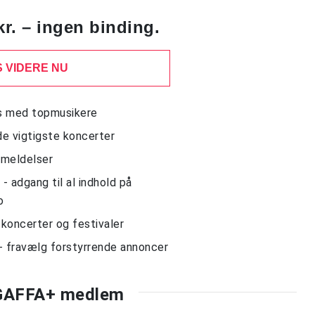
kr. – ingen binding.
 VIDERE NU
ws med topmusikere
de vigtigste koncerter
nmeldelser
 adgang til al indhold på
o
l koncerter og festivaler
- fravælg forstyrrende annoncer
 GAFFA+ medlem