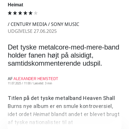
Heimat
/ CENTURY MEDIA / SONY MUSIC
UDGIVELSE 27.06.2025
Det tyske metalcore-med-mere-band
holder fanen højt på alsidigt,
samtidskommenterende udspil.
AF
ALEXANDER HEMSTEDT
11.07.2025 / 11:00 /
Læsetid: 3 min
Titlen på det
tyske metalband Heaven Shall
Burns nye album er en smule kontroversiel,
idet ordet
Heimat
blandt andet er blevet brugt
af tyske nationalister til at