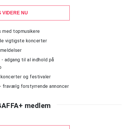
 VIDERE NU
ws med topmusikere
de vigtigste koncerter
nmeldelser
 adgang til al indhold på
o
l koncerter og festivaler
- fravælg forstyrrende annoncer
 GAFFA+ medlem