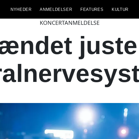
NYHEDER
ANMELDELSER
FEATURES
KULTUR
KONCERTANMELDELSE
ændet juster
ralnervesys