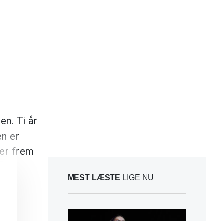
en. Ti år
en er
ter frem
MEST LÆSTE
LIGE NU