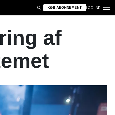
KØB ABONNEMENT
LOG IND
ing af
temet