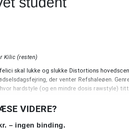
vet student
 Kilic (resten)
elici skal lukke og slukke Distortions hovedscen
ødselsdagsfejring, der venter Refshaleøen. Genr
vor hardstyle (og en mindre dosis rawstyle) tit
LÆSE VIDERE?
kr. – ingen binding.