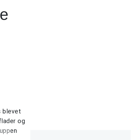
ke
s blevet
flader og
ruppen