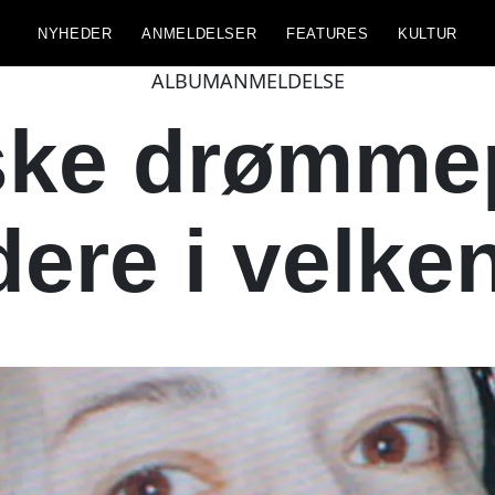
NYHEDER
ANMELDELSER
FEATURES
KULTUR
ALBUMANMELDELSE
ske drømme
ere i velken