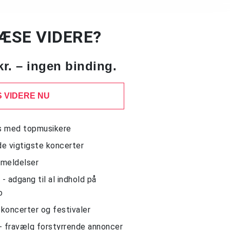
LÆSE VIDERE?
kr. – ingen binding.
 VIDERE NU
ws med topmusikere
de vigtigste koncerter
nmeldelser
 adgang til al indhold på
o
l koncerter og festivaler
- fravælg forstyrrende annoncer