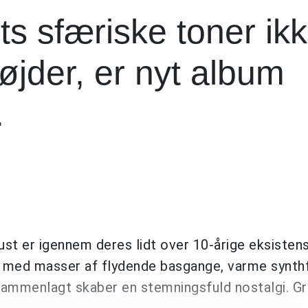
s sfæriske toner ik
øjder, er nyt album
.
st er igennem deres lidt over 10-årige eksisten
 med masser af flydende basgange, varme synth
 sammenlagt skaber en stemningsfuld nostalgi. G