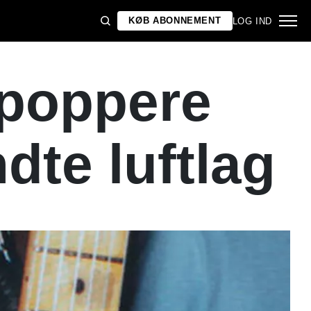
KØB ABONNEMENT
LOG IND
poppere
dte luftlag