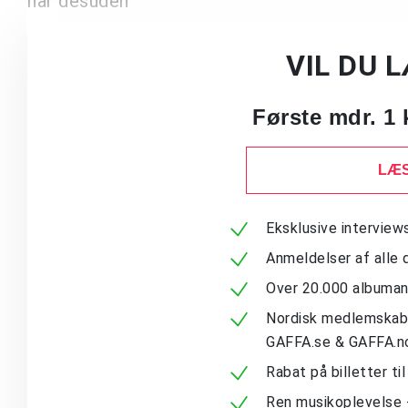
har desuden
VIL DU 
Første mdr. 1 
LÆS
Eksklusive intervie
Anmeldelser af alle 
Over 20.000 albuma
Nordisk medlemskab -
GAFFA.se & GAFFA.n
Rabat på billetter ti
Ren musikoplevelse 