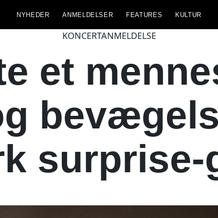
NYHEDER
ANMELDELSER
FEATURES
KULTUR
KONCERTANMELDELSE
te et menne
og bevægel
k surprise