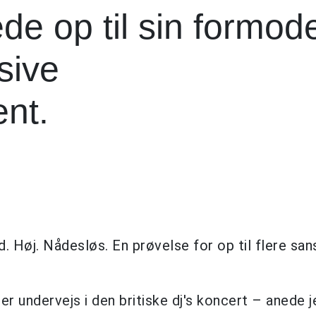
ede op til sin formo
sive
nt.
 Høj. Nådesløs. En prøvelse for op til flere san
er undervejs i den britiske dj's koncert – anede j