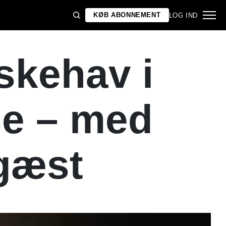
KØB ABONNEMENT
LOG IND
skehav i
se – med
-gæst