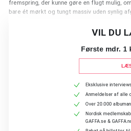
fremspring, der kunne gøre en flugt mulig, om 
bare ét mørkt og tungt massiv uden synlig a
VIL DU 
Første mdr. 1 
LÆS
Eksklusive intervie
Anmeldelser af alle 
Over 20.000 albuma
Nordisk medlemskab -
GAFFA.se & GAFFA.n
Rabat på billetter ti