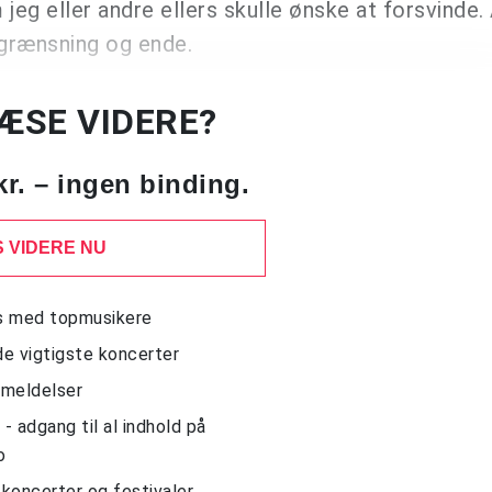
jeg eller andre ellers skulle ønske at forsvinde. 
fgrænsning og ende.
LÆSE VIDERE?
kr. – ingen binding.
 VIDERE NU
ws med topmusikere
de vigtigste koncerter
nmeldelser
 adgang til al indhold på
o
l koncerter og festivaler