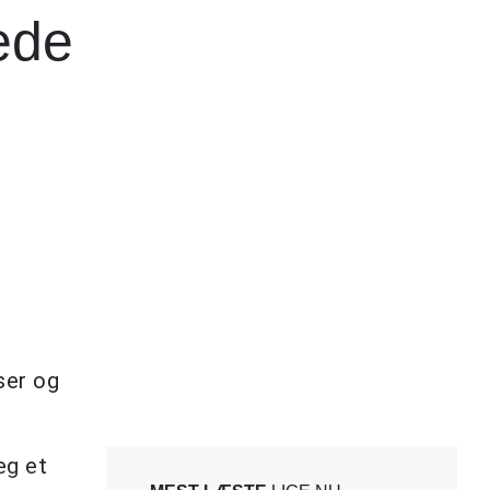
dede
ser og
eg et