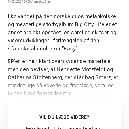
19.05.2026 / 06:00 /
Læsetid: 3 min
I kølvandet på den norske duos melankolske
og mesterlige storbyalbum Big City Life er et
andet projekt opstået: en samling skitser og
videreudviklinger i forlængelse af den
sfæriske albumlukker ”Easy”.
EP’en er helt klart overskydende materiale,
men den beviser, at Henriette Motzfeldt og
Catharina Stoltenberg, der står bag Smerz, er
mindst lige så vovede og frygtløse, som jeg
kunne have forestillet mig.
VIL DU LÆSE VIDERE?
Første mdr. 1 kr. – ingen binding.