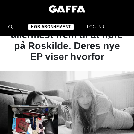
ALBUMANMELDELSE
Den her duo ser jeg
KØB ABONNEMENT
LOG IND
allermest frem til at høre
på Roskilde. Deres nye
EP viser hvorfor