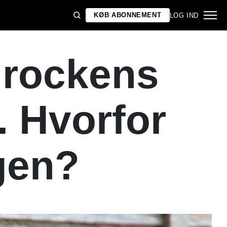
KØB ABONNEMENT
LOG IND
 rockens
 Hvorfor
gen?