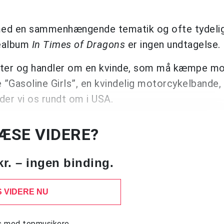
 med en sammenhængende tematik og ofte tydeli
iealbum
In Times of Dragons
er ingen undtagelse.
utter og handler om en kvinde, som må kæmpe m
 ”Gasoline Girls”, en kvindelig motorcykelbande,
der vi os rundt om i USA.
LÆSE VIDERE?
kr. – ingen binding.
 VIDERE NU
ws med topmusikere