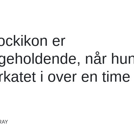
ockikon er
ageholdende, når hu
katet i over en time
RAY