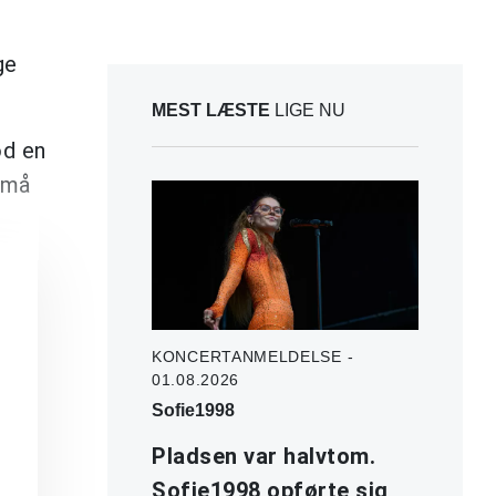
ge
MEST LÆSTE
LIGE NU
od en
 må
KONCERTANMELDELSE -
01.08.2026
Sofie1998
Pladsen var halvtom.
Sofie1998 opførte sig,