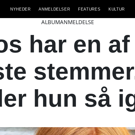
NYHEDER
ANMELDELSER
FEATURES
KULTUR
ALBUMANMELDELSE
os har en af
te stemmer.
der hun så i