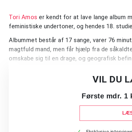
Tori Amos
er kendt for at lave lange album
feministiske undertoner, og hendes 18. stud
Albummet består af 17 sange, varer 76 min
magtfuld mand, men får hjælp fra de såkaldte
omskabe sig til en drage, og geografisk befin
VIL DU 
Første mdr. 1 
LÆS
Eksklusive intervie