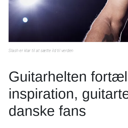
Slash er klar til at sætte ild til verden
Guitarhelten fortæ
inspiration, guitart
danske fans