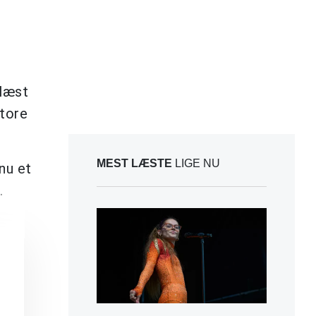
 læst
store
MEST LÆSTE
LIGE NU
nu et
.