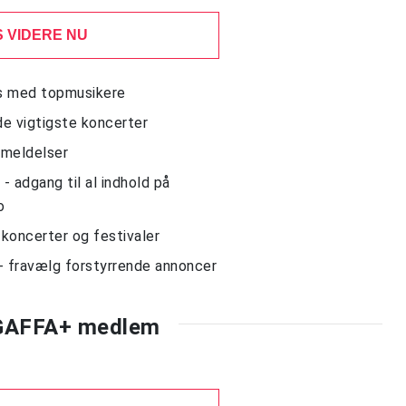
 VIDERE NU
ws med topmusikere
de vigtigste koncerter
nmeldelser
 adgang til al indhold på
o
l koncerter og festivaler
- fravælg forstyrrende annoncer
 GAFFA+ medlem