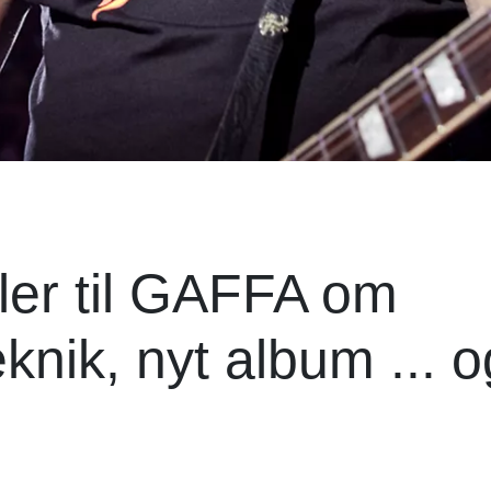
ller til GAFFA om
eknik, nyt album ... o