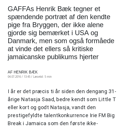
GAFFAs Henrik Bæk tegner et
spændende portræt af den kendte
pige fra Bryggen, der ikke alene
gjorde sig bemærket i USA og
Danmark, men som også formåede
at vinde det ellers så kritiske
jamaicanske publikums hjerter
AF HENRIK BÆK
04.07.2016 / 13:45 /
Læsetid: 5 min
I år er det præcis ti år siden den dengang 31-
årige Natasja Saad, bedre kendt som Little T
eller kort og godt Natasja, vandt den
prestigefyldte talentkonkurrence Irie FM Big
Break i Jamaica som den første ikke-