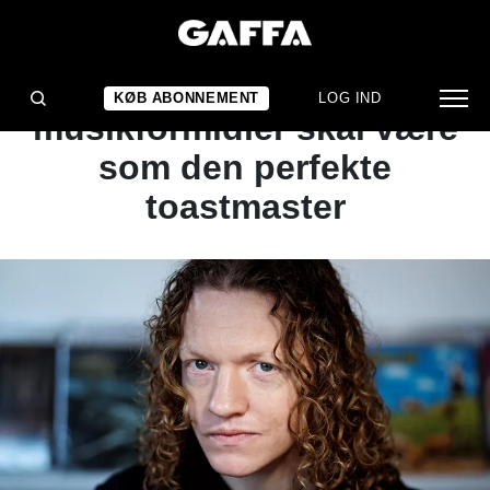
ARTIKEL
Anders Bøtter: – En god
KØB ABONNEMENT
LOG IND
musikformidler skal være
som den perfekte
toastmaster