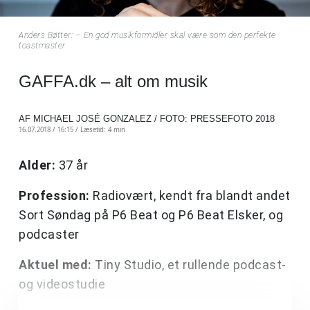
Anders Bøtter: – En god musikformidler skal være som den perfekte
toastmaster
GAFFA.dk – alt om musik
AF MICHAEL JOSÉ GONZALEZ / FOTO: PRESSEFOTO 2018
16.07.2018 / 16:15 /
Læsetid: 4 min
Alder:
37 år
Profession:
Radiovært, kendt fra blandt andet
Sort Søndag på P6 Beat og P6 Beat Elsker, og
podcaster
Aktuel med:
Tiny Studio, et rullende podcast-
og videostudie