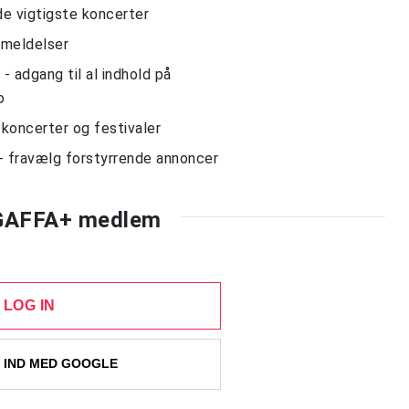
de vigtigste koncerter
nmeldelser
 adgang til al indhold på
o
l koncerter og festivaler
- fravælg forstyrrende annoncer
 GAFFA+ medlem
LOG IN
 IND MED GOOGLE