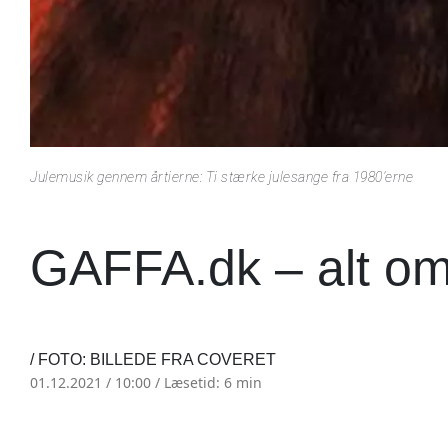
Julemusik gennem årtierne: Ti stærke julesange fra 1980’erne
GAFFA.dk – alt o
/ FOTO: BILLEDE FRA COVERET
01.12.2021 / 10:00 /
Læsetid: 6 min