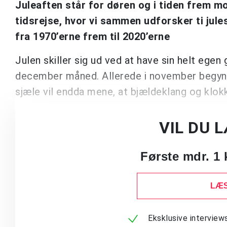
Juleaften står for døren og i tiden frem 
tidsrejse, hvor vi sammen udforsker ti jules
fra 1970’erne frem til 2020’erne
Julen skiller sig ud ved at have sin helt egen
december måned. Allerede i november begynder
sjæle vil endda mene, at bjældeklang og klokke
VIL DU 
Første mdr. 1 
LÆS
Eksklusive intervie