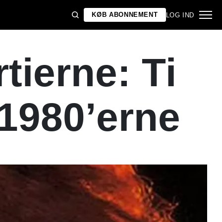
KØB ABONNEMENT
LOG IND
ierne: Ti
 1980’erne