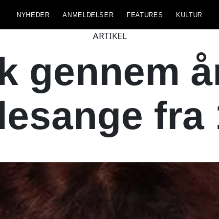
NYHEDER
ANMELDELSER
FEATURES
KULTUR
ARTIKEL
k gennem årt
lesange fra