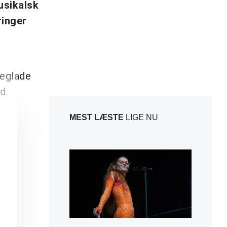
usikalsk
ringer
leglade
d.
MEST LÆSTE
LIGE NU