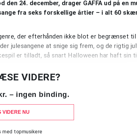
mod den 24. december, drager GAFFA ud på en m
ange fra seks forskellige årtier – i alt 60 skæ
 genre, der efterhånden ikke blot er begrænset til
 julesangene at snige sig frem, og de rigtig ju
spil er tilladt, så snart Halloween har haft sin ti
LÆSE VIDERE?
kr. – ingen binding.
 VIDERE NU
ws med topmusikere