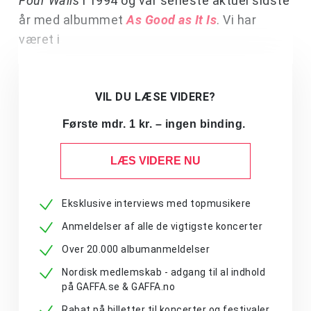
Four Walls
i 1994 og var seneste aktuel sidste
år med albummet
As Good as It Is
. Vi har
været i
VIL DU LÆSE VIDERE?
Første mdr. 1 kr. – ingen binding.
LÆS VIDERE NU
Eksklusive interviews med topmusikere
Anmeldelser af alle de vigtigste koncerter
Over 20.000 albumanmeldelser
Nordisk medlemskab - adgang til al indhold
på GAFFA.se & GAFFA.no
Rabat på billetter til koncerter og festivaler